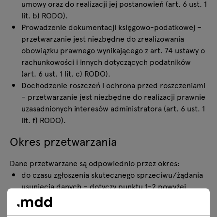
umowy oraz do realizacji jej postanowień (art. 6 ust. 1
lit. b) RODO).
Prowadzenie dokumentacji księgowo-podatkowej –
przetwarzanie jest niezbędne do zrealizowania
obowiązku prawnego wynikającego z art. 74 ustawy o
rachunkowości i innych dotyczących podatników
(art. 6 ust. 1 lit. c) RODO).
Dochodzenie roszczeń i ochrona przed roszczeniami
– przetwarzanie jest niezbędne do realizacji prawnie
uzasadnionych interesów administratora (art. 6 ust. 1
lit. f) RODO).
Okres przetwarzania
Dane przetwarzane są odpowiednio przez okres:
do czasu zgłoszenia skutecznego sprzeciwu/żądania
usunięcia danych – dotyczy punktu 1-2 powyżej.
do momentu rozwiązania lub wygaśnięcia umowy –
dotyczy punktu 3 powyżej.