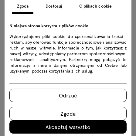
5 lat liczone od końca roku kalendarzowego, w
Zgoda
Dostosuj
O plikach cookie
którym umowa uległa rozwiązaniu lub wygasła –
dotyczy punktu 4 powyżej.
przedawnienia roszczeń – dotyczy punktu 5 powyżej.
Niniejsza strona korzysta z plików cookie
Przekazywanie danych osobowych
Wykorzystujemy pliki cookie do spersonalizowania treści i
reklam, aby oferować funkcje społecznościowe i analizować
ruch w naszej witrynie. Informacje o tym, jak korzystasz z
Dane osobowe będą przekazywane przez administratora
naszej witryny, udostępniamy partnerom społecznościowym,
wyłącznie zaufanym podmiotom, takim jak
reklamowym i analitycznym. Partnerzy mogą połączyć te
informacje z innymi danymi otrzymanymi od Ciebie lub
przedsiębiorstwa dostarczające i obsługujące wybrane
uzyskanymi podczas korzystania z ich usług.
systemy i rozwiązania informatyczne, dostawcom usług
księgowych, prawnych, pocztowych i kurierskich.
Dane osobowe co do zasady nie będą przekazywane
Odrzuć
poza obszar EOG ani udostępniane organizacjom
międzynarodowym. W przypadku jednak, gdy
administrator korzysta z dostawców usług spoza obszaru
Zgoda
EOG, które nie zostały uznane przez Komisję Europejską
za zapewniające odpowiedni stopień ochrony danych
Akceptuj wszystko
osobowych, przekazanie danych osobowych ww.