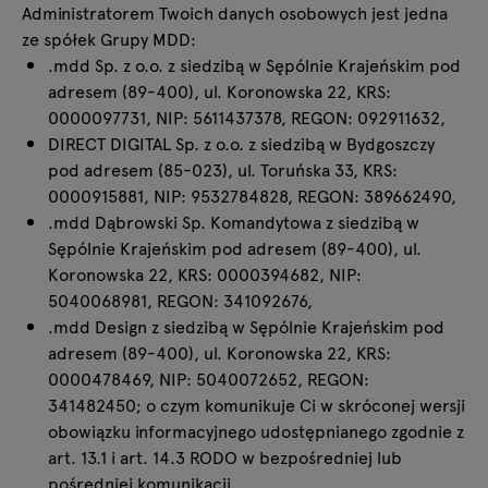
Lampy
Zapytania
Administratorem Twoich danych osobowych jest jedna
ze spółek Grupy MDD:
Oferta
Tamo
.mdd Sp. z o.o. z siedzibą w Sępólnie Krajeńskim pod
adresem (89-400), ul. Koronowska 22, KRS:
0000097731, NIP: 5611437378, REGON: 092911632,
Wszystkie meble
DIRECT DIGITAL Sp. z o.o. z siedzibą w Bydgoszczy
pod adresem (85-023), ul. Toruńska 33, KRS:
0000915881, NIP: 9532784828, REGON: 389662490,
.mdd Dąbrowski Sp. Komandytowa z siedzibą w
Sępólnie Krajeńskim pod adresem (89-400), ul.
Koronowska 22, KRS: 0000394682, NIP:
5040068981, REGON: 341092676,
.mdd Design z siedzibą w Sępólnie Krajeńskim pod
adresem (89-400), ul. Koronowska 22, KRS:
0000478469, NIP: 5040072652, REGON:
341482450; o czym komunikuje Ci w skróconej wersji
obowiązku informacyjnego udostępnianego zgodnie z
art. 13.1 i art. 14.3 RODO w bezpośredniej lub
pośredniej komunikacji.