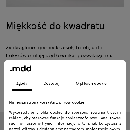
Miękkość do kwadratu
Zaokrąglone oparcia krzeseł, foteli, sof i
hokerów otulają użytkownika, pozwalając mu
wygodnie się oprzeć. Niezależnie od otoczenia,
stają się małą strefą relaksu. Odlewane w fabryce
.mdd siedziska z pianki obite są wysokiej jakości
Zgoda
Dostosuj
O plikach cookie
tkaninami, które jeszcze zwiększają poczucie
miękkości i komfortu.
Niniejsza strona korzysta z plików cookie
Wykorzystujemy pliki cookie do spersonalizowania treści i
reklam, aby oferować funkcje społecznościowe i analizować
ruch w naszej witrynie. Informacje o tym, jak korzystasz z
naszej witryny, udostępniamy partnerom społecznościowym,