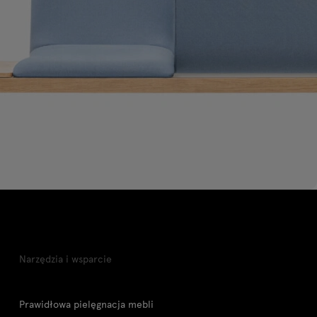
Narzędzia i wsparcie
Prawidłowa pielęgnacja mebli