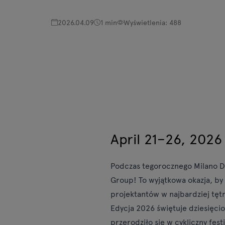
Stoły
2026.04.09
1 min
Wyświetlenia: 488
Lampy
Tamo
Wszystkie meble
April 21–26, 2026 
Podczas tegorocznego Milano De
Group! To wyjątkowa okazja, by
projektantów w najbardziej tęt
Edycja 2026 świętuje dziesięciol
przerodziło się w cykliczny fest