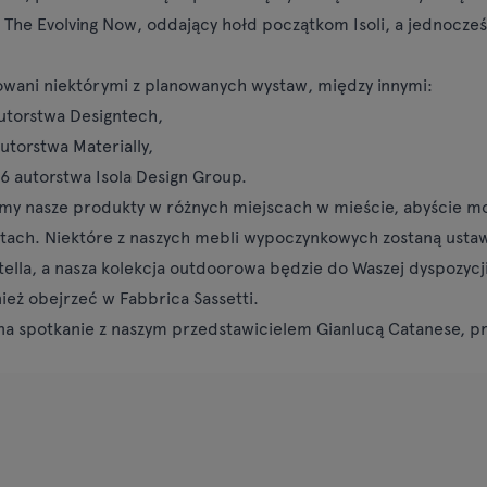
he Evolving Now, oddający hołd początkom Isoli, a jednocześ
owani niektórymi z planowanych wystaw, między innymi:
torstwa Designtech,
torstwa Materially,
autorstwa Isola Design Group.
my nasze produkty w różnych miejscach w mieście, abyście mog
stach. Niektóre z naszych mebli wypoczynkowych zostaną ust
ella, a nasza kolekcja outdoorowa będzie do Waszej dyspozycj
eż obejrzeć w Fabbrica Sassetti.
na spotkanie z naszym przedstawicielem Gianlucą Catanese, p