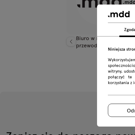
.md
.mdd
Zgod
Biuro w stylu industria
przewodnik po aranżacj
Niniejsza stro
Wykorzystuje
społecznościo
witryny, udos
połączyć te
korzystania z 
Od