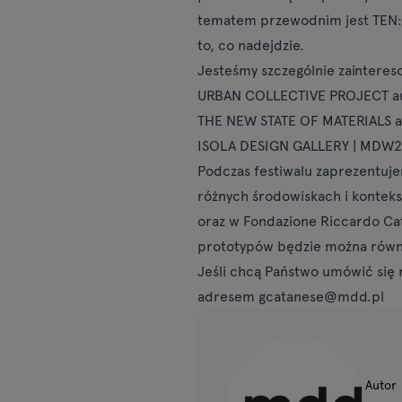
tematem przewodnim jest TEN: T
to, co nadejdzie.
Jesteśmy szczególnie zainteres
URBAN COLLECTIVE PROJECT au
THE NEW STATE OF MATERIALS au
ISOLA DESIGN GALLERY | MDW26 
Podczas festiwalu zaprezentuje
różnych środowiskach i kontek
oraz w Fondazione Riccardo Cat
prototypów będzie można równi
Jeśli chcą Państwo umówić się 
adresem gcatanese@mdd.pl
Autor