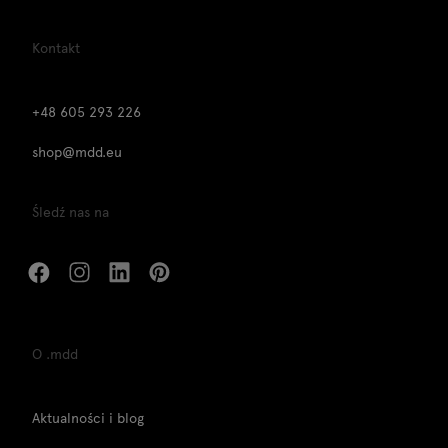
Kontakt
+48 605 293 226
shop@mdd.eu
Śledź nas na
O .mdd
Aktualności i blog