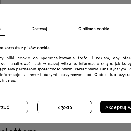
d
 to innowacyjny i wszechstronny partner wspierający r
a
Dostosuj
O plikach cookie
lnym - kompletny
Nowe produkty: si
i loftowej
aluminium polero
na korzysta z plików cookie
my pliki cookie do spersonalizowania treści i reklam, aby ofe
we i analizować ruch w naszej witrynie. Informacje o tym, jak korzy
tępniamy partnerom społecznościowym, reklamowym i analitycznym. 
 informacje z innymi danymi otrzymanymi od Ciebie lub uzyska
ich usług.
rzuć
Zgoda
Akceptuj w