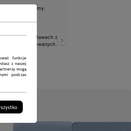
ozwój Twojej firmy.
edziska na podstawach z
wanego i regulowanych.
rować funkcje
stasz z naszej
Partnerzy mogą
nymi podczas
szystko