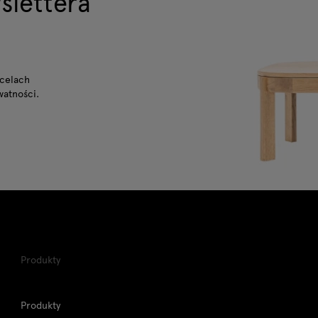
slettera
celach
watności.
Produkty
Produkty